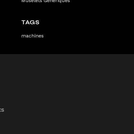
Muselets Génériques
TAGS
machines
ES